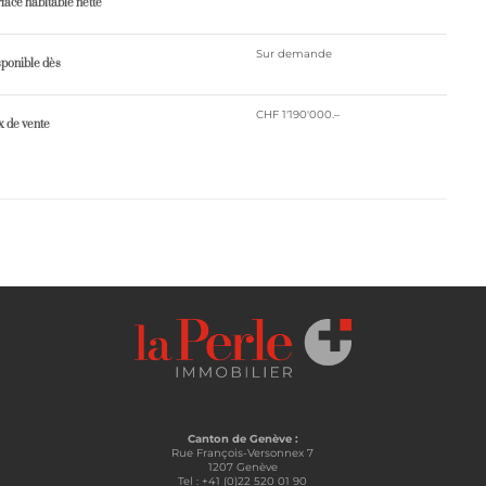
face habitable nette
Sur demande
ponible dès
CHF 1'190'000.–
x ​​de vente
Canton de Genève :
Rue François-Versonnex 7
1207 Genève
Tel : +41 (0)22 520 01 90