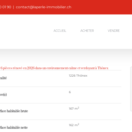
0 01 90
|
contact@laperle-immobilier.ch
ACCUEIL
ACHETER
VENDRE
6 pièces rénové en 2026 dans un environnement calme et verdoyant à Thônex
1226 Thônex
alité
6
ce(s)
2
167 m
face habitable brute
2
162 m
face habitable nette