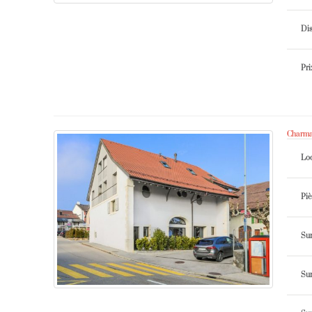
Dis
Pri
Charman
Loc
Piè
Sur
Sur