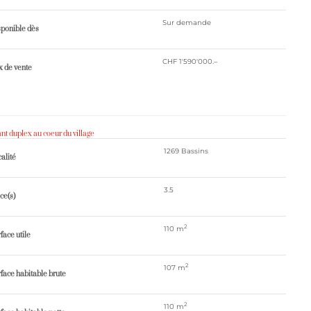
Sur demande
ponible dès
CHF 1'590'000.–
x ​​de vente
t duplex au coeur du village
1269 Bassins
alité
3.5
ce(s)
2
110 m
face utile
2
107 m
face habitable brute
2
110 m