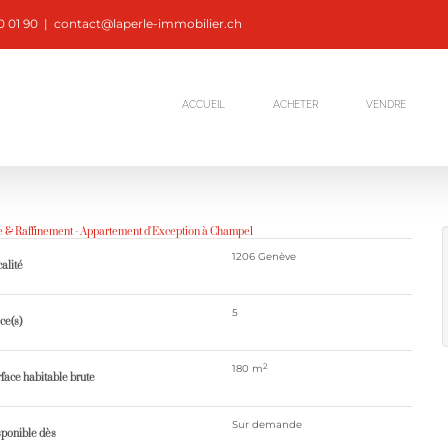
0 01 90
|
contact@laperle-immobilier.ch
ACCUEIL
ACHETER
VENDRE
e & Raffinement - Appartement d'Exception à Champel
1206 Genève
alité
5
ce(s)
2
180 m
face habitable brute
Sur demande
ponible dès