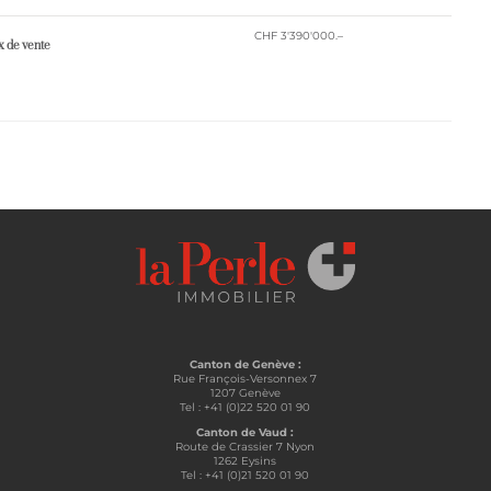
CHF 3'390'000.–
x ​​de vente
Canton de Genève :
Rue François-Versonnex 7
1207 Genève
Tel : +41 (0)22 520 01 90
Canton de Vaud :
Route de Crassier 7 Nyon
1262 Eysins
Tel : +41 (0)21 520 01 90