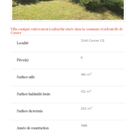
Villa contiguë entièrement à rafraichir située dans la commune résidentielle de
Corsier
1246 Corsier GE
Localité
6
Pièce(s)
2
180 m
Surface utile
2
132 m
Surface habitable brute
2
250 m
Surface du terrain
1985
Année de construction