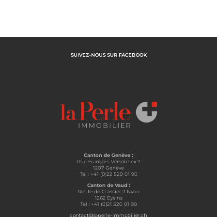
SUIVEZ-NOUS SUR FACEBOOK
Canton de Genève :
Rue François-Versonnex 7
1207 Genève
Tel : +41 (0)22 520 01 90
Canton de Vaud :
Route de Crassier 7 Nyon
1262 Eysins
Tel : +41 (0)21 520 01 90
contact@laperle-immobilier.ch