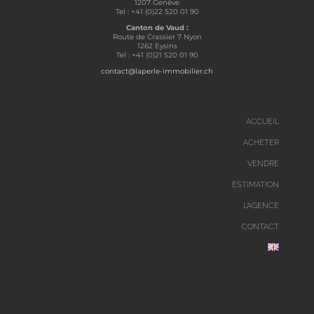
1207 Genève
Tel : +41 (0)22 520 01 90
Canton de Vaud :
Route de Crassier 7 Nyon
1262 Eysins
Tel : +41 (0)21 520 01 90
contact@laperle-immobilier.ch
ACCUEIL
ACHETER
VENDRE
ESTIMATION
L’AGENCE
CONTACT