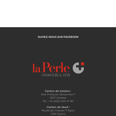
SUIVEZ-NOUS SUR FACEBOOK
Canton de Genève :
Rue François-Versonnex 7
1207 Genève
Tel : +41 (0)22 520 01 90
Canton de Vaud :
Route de Crassier 7 Nyon
1262 Eysins