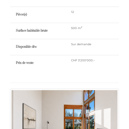
12
Pièce(s)
2
500 m
Surface habitable brute
Sur demande
Disponible dès
CHF 3'200'000.–
Prix ​​de vente