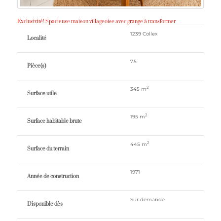
Exclusivité! Spacieuse maison villageoise avec grange à transformer
1239 Collex
Localité
7.5
Pièce(s)
2
345 m
Surface utile
2
195 m
Surface habitable brute
2
445 m
Surface du terrain
1971
Année de construction
Sur demande
Disponible dès