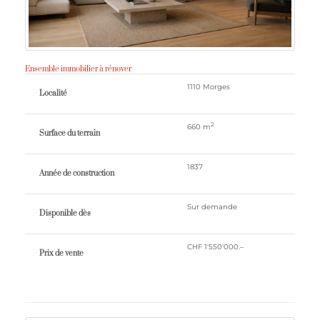
Ensemble immobilier à rénover
1110 Morges
Localité
2
660 m
Surface du terrain
1837
Année de construction
Sur demande
Disponible dès
CHF 1'550'000.–
Prix ​​de vente