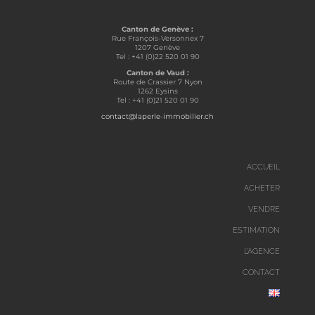
Canton de Genève :
Rue François-Versonnex 7
1207 Genève
Tel : +41 (0)22 520 01 90
Canton de Vaud :
Route de Crassier 7 Nyon
1262 Eysins
Tel : +41 (0)21 520 01 90
contact@laperle-immobilier.ch
ACCUEIL
ACHETER
VENDRE
ESTIMATION
L’AGENCE
CONTACT