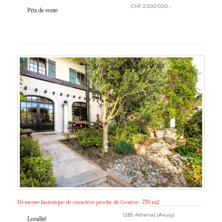
CHF 2'200'000.–
Prix ​​de vente
Demeure historique de caractère proche de Genève - 770 m2
1285 Athenaz (Avusy)
Localité