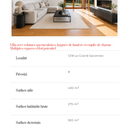
Villa avec volumes spectaculaires, baignée de lumière et emplie de charme -
Multiples espaces et fort potentiel
1218 Le Grand-Saconnex
Localité
8
Pièce(s)
2
430 m
Surface utile
2
275 m
Surface habitable brute
2
920 m
Surface du terrain