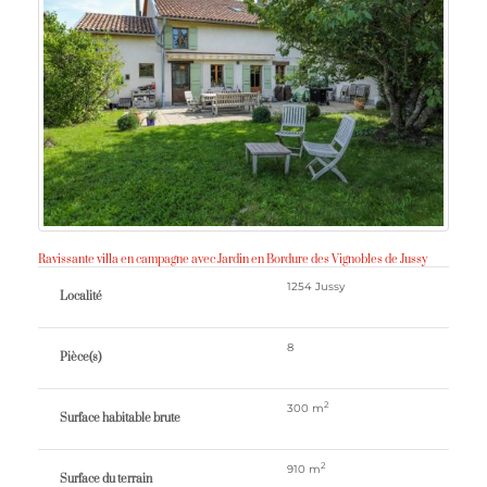
Ravissante villa en campagne avec Jardin en Bordure des Vignobles de Jussy
1254 Jussy
Localité
8
Pièce(s)
2
300 m
Surface habitable brute
2
910 m
Surface du terrain