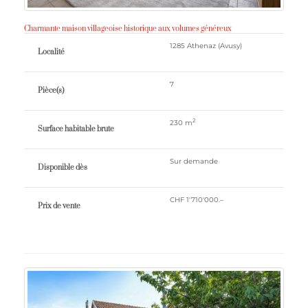
Charmante maison villageoise historique aux volumes généreux
1285 Athenaz (Avusy)
Localité
7
Pièce(s)
2
230 m
Surface habitable brute
Sur demande
Disponible dès
CHF 1'710'000.–
Prix ​​de vente